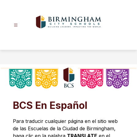
Skip
to
content
Birmingham
City
Schools
-
BCS En Español
Para traducir cualquier página en el sitio web 
de las Escuelas de la Ciudad de Birmingham, 
haga clic en la palabra 
TRANSLATE
 en el 