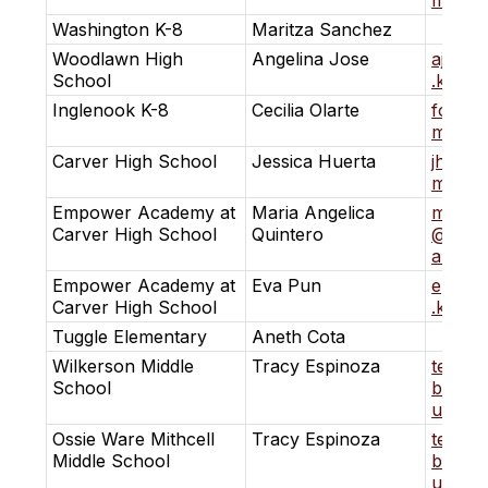
m.k12.
Washington K-8
Maritza Sanchez
Woodlawn High
Angelina Jose
ajose
School
.k12.al
Inglenook K-8
Cecilia Olarte
folart
m.k12.
Carver High School
Jessica Huerta
jhure
m.k12.
Empower Academy at
Maria Angelica
mquint
Carver High School
Quintero
@bhm.
al.us
Empower Academy at
Eva Pun
epun
Carver High School
.k12.al
Tuggle Elementary
Aneth Cota
Wilkerson Middle
Tracy Espinoza
tespi
School
bhm.k1
us
Ossie Ware Mithcell
Tracy Espinoza
tespi
Middle School
bhm.k1
us