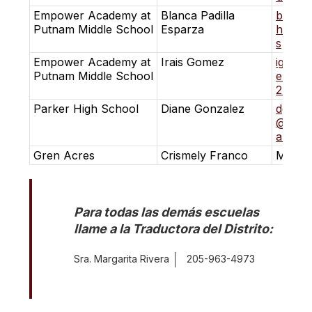
Empower Academy at
Blanca Padilla
bpadil
Putnam Middle School
Esparza
hm.k12
s
Empower Academy at
Irais Gomez
igomez
Putnam Middle School
el@bh
2.al.us
Parker High School
Diane Gonzalez
dgonz
@bhm.
al.us
Gren Acres
Crismely Franco
Mitchel
Para todas las demás escuelas 
llame a la Traductora del Distrito:
Sra. Margarita Rivera
205-963-4973