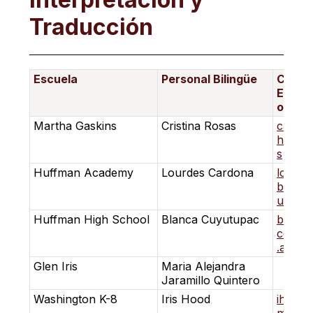
Traducción
Escuela
Personal Bilingüe
Corre
Electr
o
Martha Gaskins
Cristina Rosas
caguil
hm.k12
s
Huffman Academy
Lourdes Cardona
lcard
bhm.k1
us
Huffman High School
Blanca Cuyutupac
bcuyu
c@bhm
.al.us
Glen Iris
Maria Alejandra
Jaramillo Quintero
Washington K-8
Iris Hood
ihood